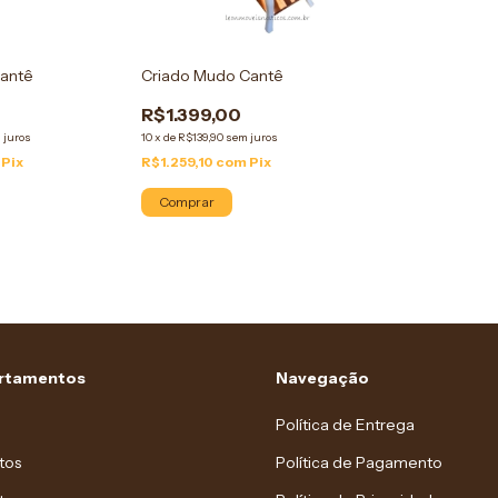
Lantê
Criado Mudo Cantê
R$1.399,00
 juros
10
x
de
R$139,90
sem juros
Pix
R$1.259,10
com
Pix
Comprar
rtamentos
Navegação
Política de Entrega
tos
Política de Pagamento