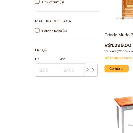
Em Verniz (6)
MADEIRA DESEJADA
Peroba Rosa (6)
Criado Mudo R
R$1.299,00
PREÇO
10
x
de
R$129,90
sem
R$1.169,10
com
De
Até
Comprar