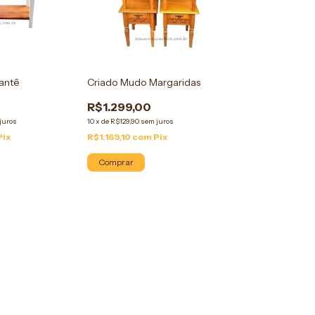
antê
Criado Mudo Margaridas
R$1.299,00
juros
10
x
de
R$129,90
sem juros
Pix
R$1.169,10
com
Pix
Comprar