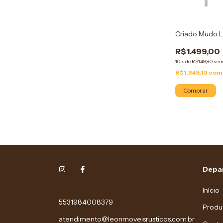
Criado Mudo 
R$1.499,00
10
x
de
R$149,90
sem
R$1.349,10
com
Comprar
Depa
Início
5531984008379
Produ
atendimento@leonmoveisrusticos.com.br