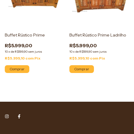
Buffet Rústico Prime
Buffet Rústico Prime Ladrilho
R$5.999,00
R$5.999,00
10
x
de
R$599,90
sem juros
10
x
de
R$599,90
sem juros
R$5.399,10
com
Pix
R$5.399,10
com
Pix
Comprar
Comprar