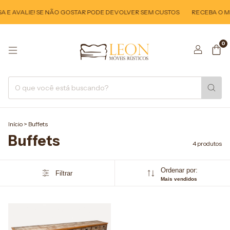
 E AVALIE! SE NÃO GOSTAR PODE DEVOLVER SEM CUSTOS
RECEBA O MÓ
0
Início
>
Buffets
Buffets
4 produtos
Ordenar por:
Filtrar
Mais vendidos