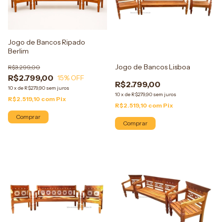
Jogo de Bancos Ripado
Berlim
Jogo de Bancos Lisboa
R$3.299,00
R$2.799,00
15
% OFF
R$2.799,00
10
x
de
R$279,90
sem juros
10
x
de
R$279,90
sem juros
R$2.519,10
com
Pix
R$2.519,10
com
Pix
Comprar
Comprar