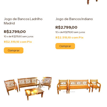
Jogo de Bancos Ladrilho
Jogo de Bancos Indiano
Madrid
R$2.799,00
R$2.799,00
10
x
de
R$279,90
sem juros
10
x
de
R$279,90
sem juros
R$2.519,10
com
Pix
R$2.519,10
com
Pix
Comprar
Comprar