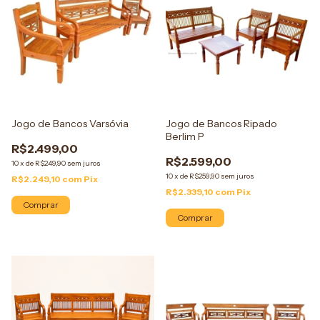
Jogo de Bancos Varsóvia
Jogo de Bancos Ripado
Berlim P
R$2.499,00
R$2.599,00
10
x
de
R$249,90
sem juros
10
x
de
R$259,90
sem juros
R$2.249,10
com
Pix
R$2.339,10
com
Pix
Comprar
Comprar