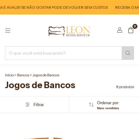
E AVALIE! SE NÃO GOSTAR PODE DEVOLVER SEM CUSTOS
RECEBA O MÓV
0
Início
>
Bancos
>
Jogos de Bancos
Jogos de Bancos
8 produtos
Ordenar por:
Filtrar
Mais vendidos