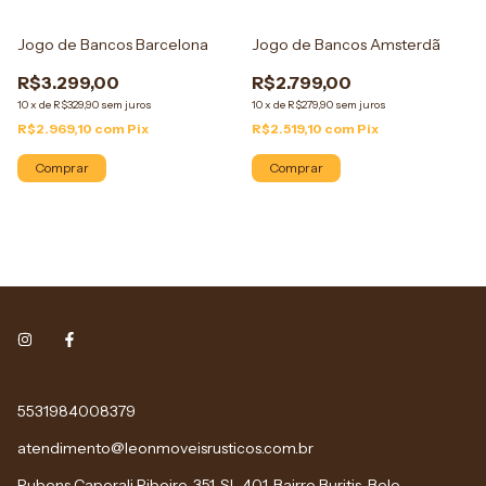
Jogo de Bancos Barcelona
Jogo de Bancos Amsterdã
R$3.299,00
R$2.799,00
10
x
de
R$329,90
sem juros
10
x
de
R$279,90
sem juros
R$2.969,10
com
Pix
R$2.519,10
com
Pix
Comprar
Comprar
5531984008379
atendimento@leonmoveisrusticos.com.br
Rubens Caporali Ribeiro, 351, SL 401, Bairro Buritis, Belo