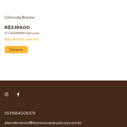
Cômoda Bravox
R$3.199,00
10
x
de
R$319,90
sem juros
R$2.879,10
com
Pix
Comprar
5531984008379
atendimento@leonmoveisrusticos.com.br