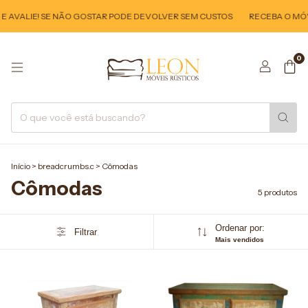
 AVALIE! SE NÃO GOSTAR PODE DEVOLVER SEM CUSTOS
RECEBA O MÓVE
0
Início
>
breadcrumbs.c
>
Cômodas
Cômodas
5 produtos
Ordenar por:
Filtrar
Mais vendidos