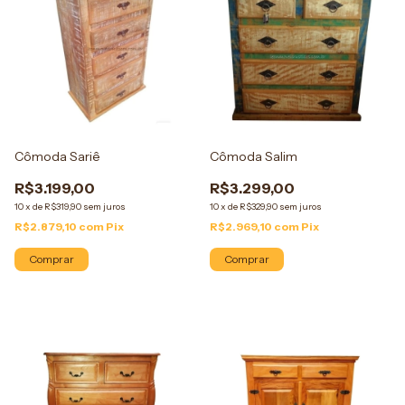
Cômoda Sariê
Cômoda Salim
R$3.199,00
R$3.299,00
10
x
de
R$319,90
sem juros
10
x
de
R$329,90
sem juros
R$2.879,10
com
Pix
R$2.969,10
com
Pix
Comprar
Comprar