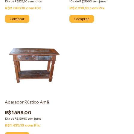
10
x
de
R$229,90
sem juros
10
x
de
R$279,90
sem juros
R$2.069,10
com
Pix
R$2.519,10
com
Pix
Comprar
Comprar
Aparador Rústico Amã
R$1.599,00
10
x
de
R$159,90
sem juros
R$1.439,10
com
Pix