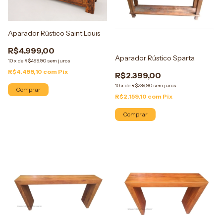
Aparador Rústico Saint Louis
R$4.999,00
Aparador Rústico Sparta
10
x
de
R$499,90
sem juros
R$4.499,10
com
Pix
R$2.399,00
10
x
de
R$239,90
sem juros
Comprar
R$2.159,10
com
Pix
Comprar