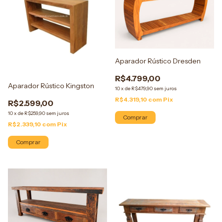
Aparador Rústico Dresden
R$4.799,00
Aparador Rústico Kingston
10
x
de
R$479,90
sem juros
R$4.319,10
com
Pix
R$2.599,00
10
x
de
R$259,90
sem juros
Comprar
R$2.339,10
com
Pix
Comprar