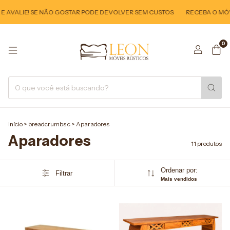
 AVALIE! SE NÃO GOSTAR PODE DEVOLVER SEM CUSTOS
RECEBA O MÓVE
0
Início
>
breadcrumbs.c
>
Aparadores
Aparadores
11 produtos
Ordenar por:
Filtrar
Mais vendidos